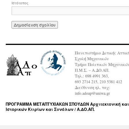
Ιστότοπος
Πανεπιστήμιο Δυτικής Αττικ
Σχολή Μηχανικών
Τμήμα Πολιτικών Μηχανικώ
Π.Μ.Σ. – Α.ΔΟ.ΑΠ.
Τηλ.: 698 4991 363,
693 2714 215, 210 5381 412
Διεύθυνση ηλ. ταχ:
info.adoap@uniwa.gr
ΠΡΟΓΡΑΜΜΑ ΜΕΤΑΠΤΥΧΙΑΚΩΝ ΣΠΟΥΔΩΝ Αρχιτεκτονική και
Ιστορικών Κτιρίων και Συνόλων / Α.ΔΟ.ΑΠ.