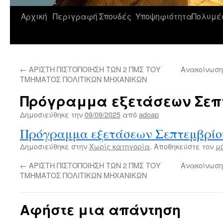
Αρχική
Περιγραφή
Σπουδές
Υποψηφιότητα
Πολυμέ
Μετάβαση
σε
περιεχόμενο
←
ΑΡΙΣΤΗ ΠΙΣΤΟΠΟΙΗΣΗ ΤΩΝ 2 ΠΜΣ ΤΟΥ
Ανακοίνωση
ΤΜΗΜΑΤΟΣ ΠΟΛΙΤΙΚΩΝ ΜΗΧΑΝΙΚΩΝ
Πρόγραμμα εξετάσεων Σεπτ
Δημοσιεύθηκε την
09/09/2025
από
adoap
Πρόγραμμα εξετάσεων Σεπτεμβρίο
Δημοσιεύθηκε στην
Χωρίς κατηγορία
. Αποθηκεύστε τον
μ
←
ΑΡΙΣΤΗ ΠΙΣΤΟΠΟΙΗΣΗ ΤΩΝ 2 ΠΜΣ ΤΟΥ
Ανακοίνωση
ΤΜΗΜΑΤΟΣ ΠΟΛΙΤΙΚΩΝ ΜΗΧΑΝΙΚΩΝ
Αφήστε μια απάντηση