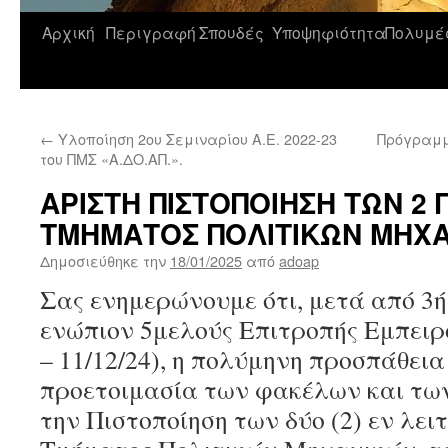
Αρχική
Περιγραφή
Σπουδές
Υποψηφιότητα
Πολυμέ
Μετάβαση
σε
περιεχόμενο
←
Υλοποίηση 2ου Σεμιναρίου Α.Ε. 2022-23
Πρόγραμμ
του ΠΜΣ «Α.ΔΟ.ΑΠ.».
ΑΡΙΣΤΗ ΠΙΣΤΟΠΟΙΗΣΗ ΤΩΝ 2 
ΤΜΗΜΑΤΟΣ ΠΟΛΙΤΙΚΩΝ ΜΗΧ
Δημοσιεύθηκε την
18/01/2025
από
adoap
Σας ενημερώνουμε ότι, μετά από 3
ενώπιον 5μελούς Επιτροπής Εμπειρ
– 11/12/24), η πολύμηνη προσπάθεια
προετοιμασία των φακέλων και των
την Πιστοποίηση των δύο (2) εν λε