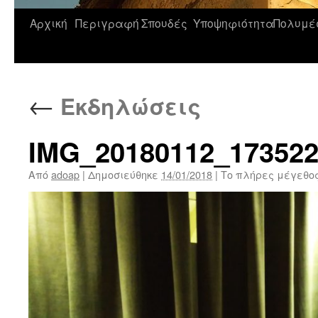
Αρχική
Περιγραφή
Σπουδές
Υποψηφιότητα
Πολυμέ
Μετάβαση
σε
περιεχόμενο
←
Εκδηλώσεις
IMG_20180112_17352
Από
adoap
|
Δημοσιεύθηκε
14/01/2018
|
Το πλήρες μέγεθος